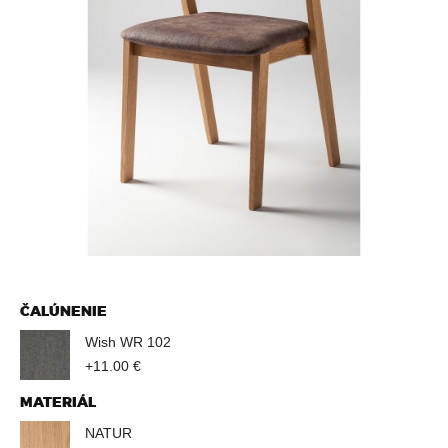
D
Z
A
T
E
S
A
T
ČALÚNENIE
Wish WR 102
U
+11.00 €
MATERIÁL
NATUR