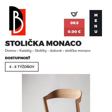
Jump to navigation
M
E
0KS
N
0.00 €
U
STOLIČKA MONACO
Domov
›
Katalóg
›
Stoličky - dubové
›
stolička monaco
N
DOSTUPNOSŤ
4 - 6 TÝŽDŇOV
A
C
H
Á