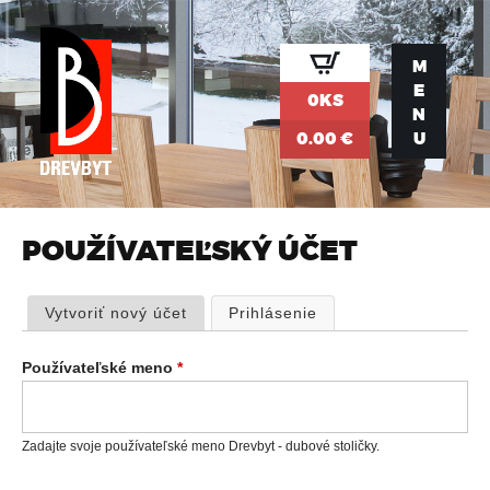
Jump to navigation
M
E
0KS
N
0.00 €
U
POUŽÍVATEĽSKÝ ÚČET
P
Vytvoriť nový účet
Prihlásenie
(aktívna karta)
R
Používateľské meno
*
I
Zadajte svoje používateľské meno Drevbyt - dubové stoličky.
M