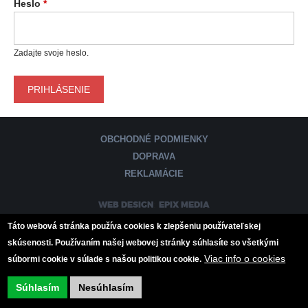
Heslo
*
Á
R
Zadajte svoje heslo.
N
E
K
OBCHODNÉ PODMIENKY
DOPRAVA
A
REKLAMÁCIE
R
:
WEB DESIGN
EPIX MEDIA
T
Táto webová stránka používa cookies k zlepšeniu používateľskej
skúsenosti. Používaním našej webovej stránky súhlasíte so všetkými
Y
Viac info o cookies
súbormi cookie v súlade s našou politikou cookie.
Súhlasím
Nesúhlasím