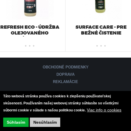
D
Z
A
REFRESH ECO - ÚDRŽBA
SURFACE CARE - PRE
OLEJOVANÉHO
BEŽNÉ ČISTENIE
NÁBYTKU
T
E
S
OBCHODNÉ PODMIENKY
DOPRAVA
A
REKLAMÁCIE
T
:
WEB DESIGN
EPIX MEDIA
Táto webová stránka používa cookies k zlepšeniu používateľskej
U
skúsenosti. Používaním našej webovej stránky súhlasíte so všetkými
Viac info o cookies
súbormi cookie v súlade s našou politikou cookie.
Súhlasím
Nesúhlasím