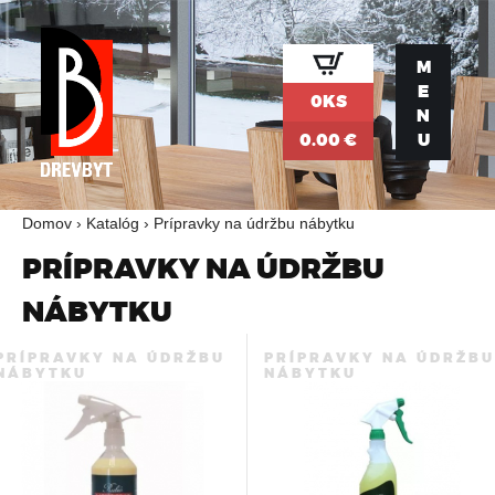
Jump to navigation
M
E
0KS
N
0.00 €
U
Domov
›
Katalóg
›
Prípravky na údržbu nábytku
N
PRÍPRAVKY NA ÚDRŽBU
A
NÁBYTKU
C
PRÍPRAVKY NA ÚDRŽBU
PRÍPRAVKY NA ÚDRŽBU
NÁBYTKU
NÁBYTKU
H
Á