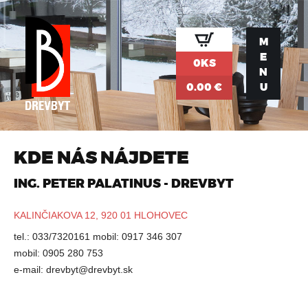
Jump to navigation
M
E
0KS
N
0.00 €
U
KDE NÁS NÁJDETE
ING. PETER PALATINUS - DREVBYT
KALINČIAKOVA 12, 920 01 HLOHOVEC
tel.: 033/7320161 mobil: 0917 346 307
mobil: 0905 280 753
e-mail:
drevbyt@drevbyt.sk