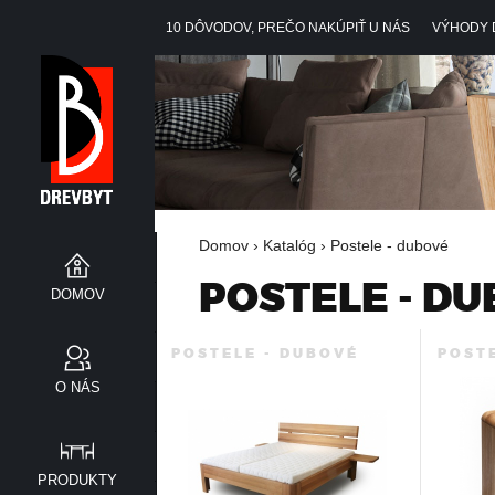
10 DÔVODOV, PREČO NAKÚPIŤ U NÁS
VÝHODY 
Domov
›
Katalóg
›
Postele - dubové
 dubové
POSTELE - D
N
DOMOV
ličky - dubové
A
POSTELE - DUBOVÉ
POST
bové
O NÁS
 dubové
C
é stolíky a lavice
PRODUKTY