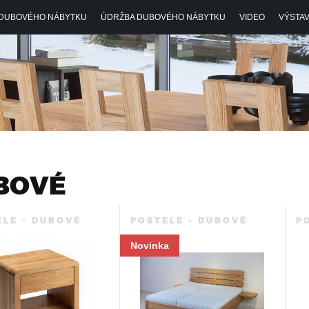
Jump to navigation
DUBOVÉHO NÁBYTKU
ÚDRŽBA DUBOVÉHO NÁBYTKU
VIDEO
VÝSTAV
UBOVÉ
ELE - DUBOVÉ
POSTELE - DUBOVÉ
P
Novinka