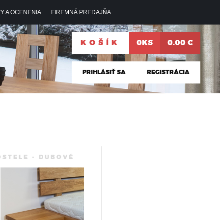
Y A OCENENIA
FIREMNÁ PREDAJŇA
KOŠÍK
0KS
0.00 €
PRIHLÁSIŤ SA
REGISTRÁCIA
OSTELE - DUBOVÉ