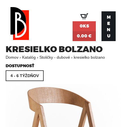
Jump to navigation
M
E
0KS
N
0.00 €
U
KRESIELKO BOLZANO
Domov
›
Katalóg
›
Stoličky - dubové
›
kresielko bolzano
N
DOSTUPNOSŤ
4 - 6 TÝŽDŇOV
A
C
H
Á