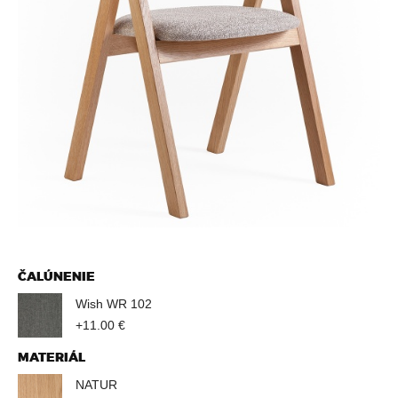
D
Z
A
T
E
S
A
T
ČALÚNENIE
Wish WR 102
U
+11.00 €
MATERIÁL
NATUR