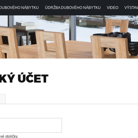
Jump to navigation
DUBOVÉHO NÁBYTKU
ÚDRŽBA DUBOVÉHO NÁBYTKU
VIDEO
VÝSTAV
KÝ ÚČET
e
(aktívna karta)
é stoličky.