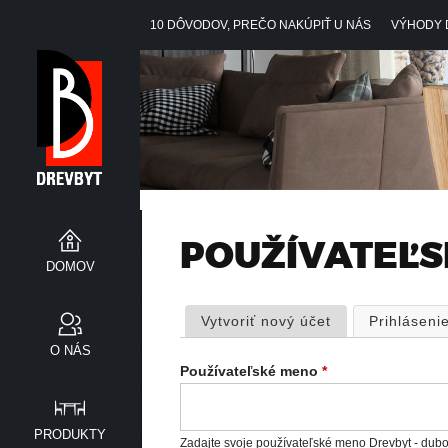
10 DÔVODOV, PREČO NAKÚPIŤ U NÁS
VÝHODY 
 dubové
POUŽÍVATEĽS
DOMOV
ličky - dubové
Vytvoriť nový účet
Prihláseni
bové
P
O NÁS
dubové
Používateľské meno
*
R
é stolíky a lavice
PRODUKTY
Zadajte svoje používateľské meno Drevbyt - dubov