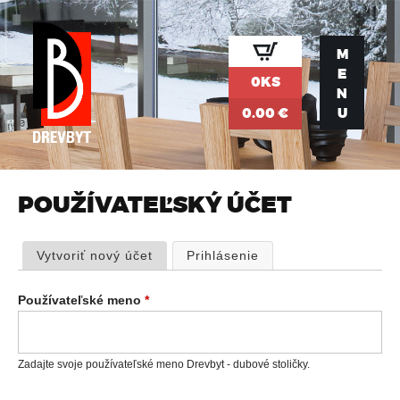
Jump to navigation
M
E
0KS
N
0.00 €
U
POUŽÍVATEĽSKÝ ÚČET
P
Vytvoriť nový účet
Prihlásenie
(aktívna karta)
R
Používateľské meno
*
I
Zadajte svoje používateľské meno Drevbyt - dubové stoličky.
M