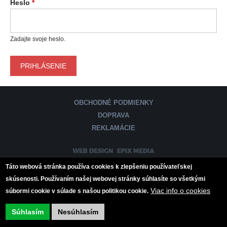
Heslo
*
Á
R
Zadajte svoje heslo.
N
E
K
OBCHODNÉ PODMIENKY
DOPRAVA
A
REKLAMÁCIE
R
:
WEB DESIGN
EPIX MEDIA
T
Táto webová stránka používa cookies k zlepšeniu používateľskej
skúsenosti. Používaním našej webovej stránky súhlasíte so všetkými
Y
Viac info o cookies
súbormi cookie v súlade s našou politikou cookie.
Súhlasím
Nesúhlasím